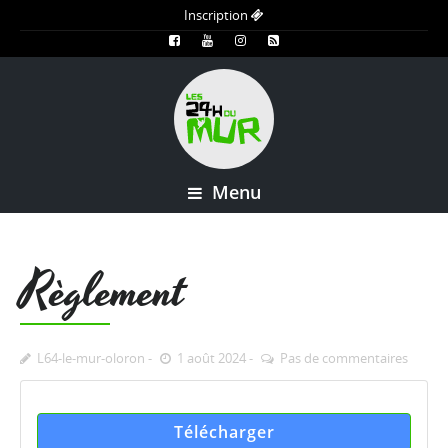
Inscription
Menu
Règlement
L64-le-mur-oloron
1 août 2024
Pas de commentaires
Télécharger