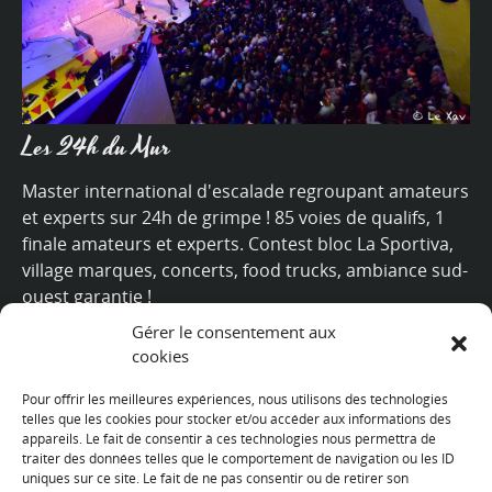
Les 24h du Mur
Master international d'escalade regroupant amateurs
et experts sur 24h de grimpe ! 85 voies de qualifs, 1
finale amateurs et experts. Contest bloc La Sportiva,
village marques, concerts, food trucks, ambiance sud-
ouest garantie !
Gérer le consentement aux
+
cookies
Pour offrir les meilleures expériences, nous utilisons des technologies
telles que les cookies pour stocker et/ou accéder aux informations des
appareils. Le fait de consentir à ces technologies nous permettra de
Nous suivre
traiter des données telles que le comportement de navigation ou les ID
uniques sur ce site. Le fait de ne pas consentir ou de retirer son