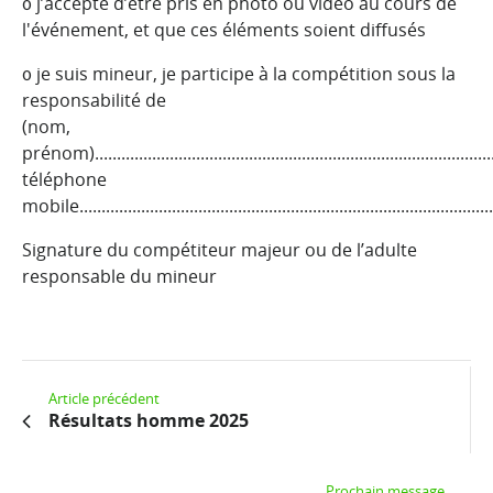
᧐
j’accepte d’être pris en photo ou vidéo au cours de
l'événement, et que ces éléments soient diffusés
᧐
je suis mineur, je participe à la compétition sous la
responsabilité de
(nom,
prénom).............................................................................................
téléphone
mobile...............................................................................................
Signature du compétiteur majeur ou de l’adulte
responsable du mineur
Article précédent
Résultats homme 2025
Prochain message