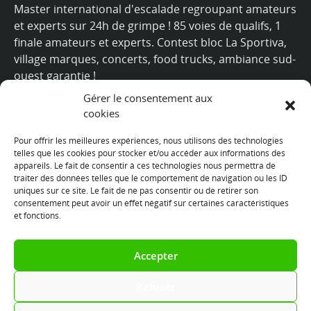
Master international d'escalade regroupant amateurs
et experts sur 24h de grimpe ! 85 voies de qualifs, 1
finale amateurs et experts. Contest bloc La Sportiva,
village marques, concerts, food trucks, ambiance sud-
ouest garantie !
Gérer le consentement aux
+
cookies
Pour offrir les meilleures expériences, nous utilisons des technologies
telles que les cookies pour stocker et/ou accéder aux informations des
appareils. Le fait de consentir à ces technologies nous permettra de
Nous suivre
traiter des données telles que le comportement de navigation ou les ID
uniques sur ce site. Le fait de ne pas consentir ou de retirer son
consentement peut avoir un effet négatif sur certaines caractéristiques
et fonctions.
Accepter
Refuser
© Copyright Les 24 heures du Mur par
SOWHAT Factory