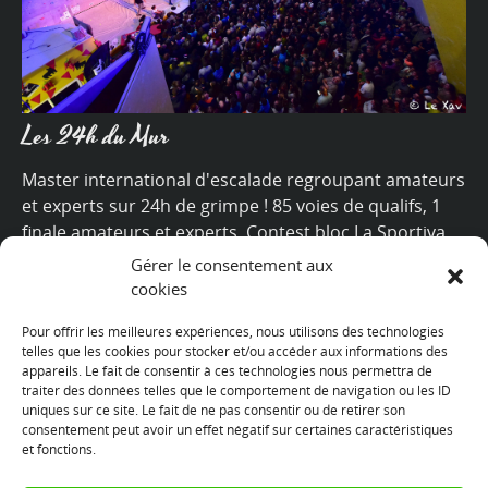
Les 24h du Mur
Master international d'escalade regroupant amateurs
et experts sur 24h de grimpe ! 85 voies de qualifs, 1
finale amateurs et experts. Contest bloc La Sportiva,
village marques, concerts, food trucks, ambiance sud-
Gérer le consentement aux
ouest garantie !
cookies
+
Pour offrir les meilleures expériences, nous utilisons des technologies
telles que les cookies pour stocker et/ou accéder aux informations des
appareils. Le fait de consentir à ces technologies nous permettra de
traiter des données telles que le comportement de navigation ou les ID
uniques sur ce site. Le fait de ne pas consentir ou de retirer son
consentement peut avoir un effet négatif sur certaines caractéristiques
Nous suivre
et fonctions.