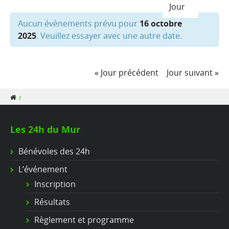
Jour
Aucun évènements prévu pour
16 octobre
2025
. Veuillez essayer avec une autre date.
«
Jour précédent
Jour suivant
»
/
Les 24h du Mur
Bénévoles des 24h
L’événement
Inscription
Résultats
Règlement et programme