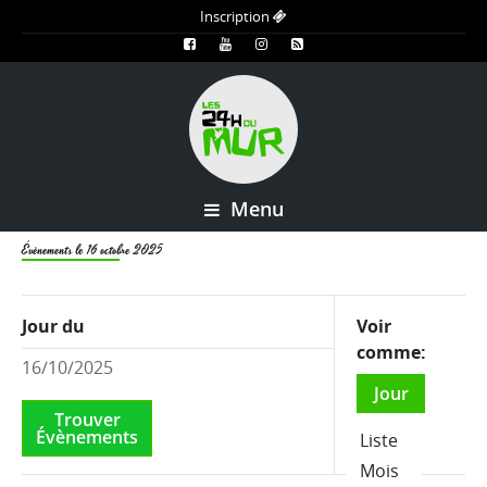
Inscription
Menu
Évènements le 16 octobre 2025
Vues
Jour du
Voir
d'événement
comme
Navigation
Jour
Liste
Mois