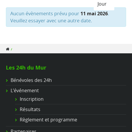
Jour
Aucun évènements prévu pour
11 mai 2026
.
Veuillez essayer avec une autre date.
/
Les 24h du Mur
Bénévoles des 24h
L’événement
Inscription
Résultats
Règlement et programme
Partenaires