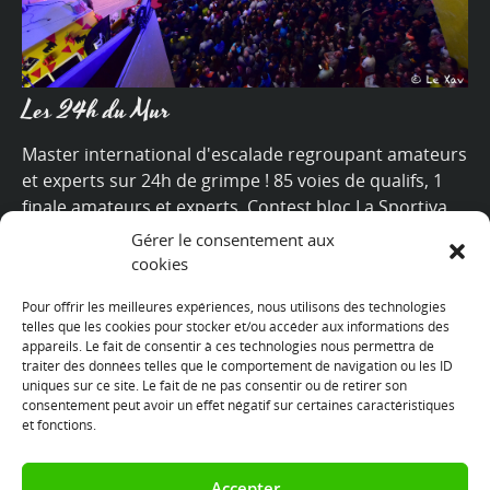
Les 24h du Mur
Master international d'escalade regroupant amateurs
et experts sur 24h de grimpe ! 85 voies de qualifs, 1
finale amateurs et experts. Contest bloc La Sportiva,
village marques, concerts, food trucks, ambiance sud-
Gérer le consentement aux
ouest garantie !
cookies
Pour offrir les meilleures expériences, nous utilisons des technologies
+
telles que les cookies pour stocker et/ou accéder aux informations des
appareils. Le fait de consentir à ces technologies nous permettra de
traiter des données telles que le comportement de navigation ou les ID
uniques sur ce site. Le fait de ne pas consentir ou de retirer son
consentement peut avoir un effet négatif sur certaines caractéristiques
Nous suivre
et fonctions.
Accepter