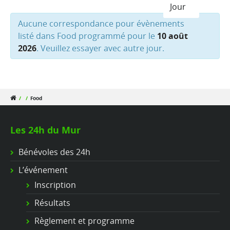
Jour
Aucune correspondance pour évènements
listé dans Food programmé pour le
10 août
2026
. Veuillez essayer avec autre jour.
/
/
Food
Les 24h du Mur
Bénévoles des 24h
L’événement
Inscription
Résultats
Règlement et programme