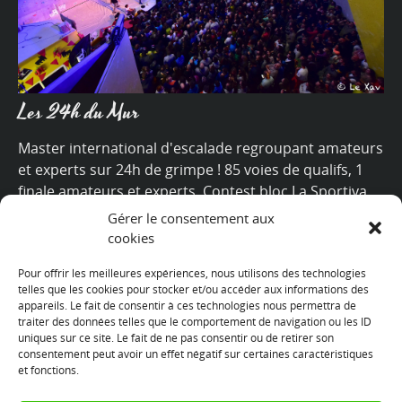
Les 24h du Mur
Master international d'escalade regroupant amateurs
et experts sur 24h de grimpe ! 85 voies de qualifs, 1
finale amateurs et experts. Contest bloc La Sportiva,
village marques, concerts, food trucks, ambiance sud-
Gérer le consentement aux
ouest garantie !
cookies
Pour offrir les meilleures expériences, nous utilisons des technologies
+
telles que les cookies pour stocker et/ou accéder aux informations des
appareils. Le fait de consentir à ces technologies nous permettra de
traiter des données telles que le comportement de navigation ou les ID
uniques sur ce site. Le fait de ne pas consentir ou de retirer son
consentement peut avoir un effet négatif sur certaines caractéristiques
Nous suivre
et fonctions.