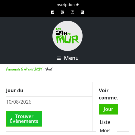
Inscription
Menu
Évènements le 10 août 2026
› Food
Vues
Jour du
Voir
d'événement
comme
Navigation
Jour
Liste
Mois