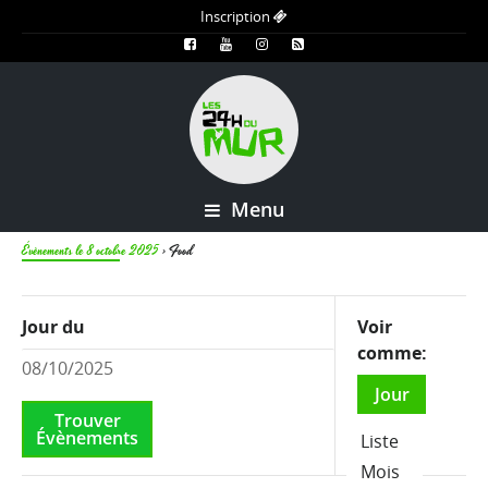
Inscription
Menu
Évènements le 8 octobre 2025
› Food
Vues
Jour du
Voir
d'événement
comme
Navigation
Jour
Liste
Mois