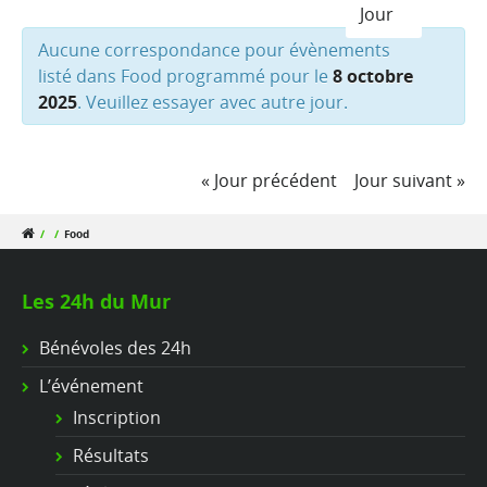
Jour
Aucune correspondance pour évènements
listé dans Food programmé pour le
8 octobre
2025
. Veuillez essayer avec autre jour.
«
Jour précédent
Jour suivant
»
/
/
Food
Les 24h du Mur
Bénévoles des 24h
L’événement
Inscription
Résultats